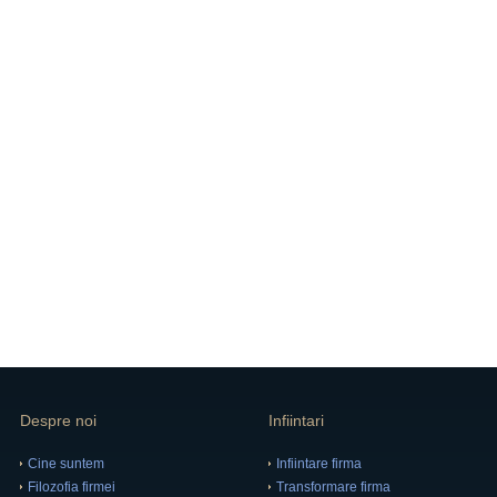
Despre noi
Infiintari
Cine suntem
Infiintare firma
Filozofia firmei
Transformare firma