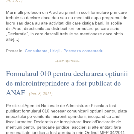
14, 2011)
Mai multi profesori din Arad au primit in scoli formulare prin care
trebuie sa declare daca dau sau nu meditatii dupa programul de
lucru sau daca au alte activitati din care cistiga bani. In scolile
din Arad, directiunile au distribuit ieri formulare pe care scrie
„Declaratie”, in care dascalii trebuie sa mentioneze daca obtin
alte[…]
Postat
in:
Consultanta
,
Litigii
·
Posteaza comentariu
Formularul 010 pentru declararea optiunii
de microintreprindere a fost publicat de
ANAF
(ian. 8, 2011)
Pe site-ul Agentiei Nationale de Administrare Fiscala a fost
publicat formularul 010 necesar comunicarii optiunii pentru plata
impozitului pe veniturile microintreprinderii, incepand cu anul
fiscal urmator. Declaratia de inregistrare fiscala/Declaratie de
mentiuni pentru persoane juridice, asocieri si alte entitati fara
personalitate juridica a fost aprobata prin Ordinul MFP 34/2011,