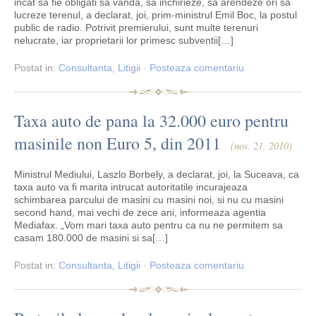
incat sa fie obligati sa vanda, sa inchirieze, sa arendeze ori sa
lucreze terenul, a declarat, joi, prim-ministrul Emil Boc, la postul
public de radio. Potrivit premierului, sunt multe terenuri
nelucrate, iar proprietarii lor primesc subventii[…]
Postat
in:
Consultanta
,
Litigii
·
Posteaza comentariu
Taxa auto de pana la 32.000 euro pentru
masinile non Euro 5, din 2011
(nov. 21, 2010)
Ministrul Mediului, Laszlo Borbely, a declarat, joi, la Suceava, ca
taxa auto va fi marita intrucat autoritatile incurajeaza
schimbarea parcului de masini cu masini noi, si nu cu masini
second hand, mai vechi de zece ani, informeaza agentia
Mediafax. „Vom mari taxa auto pentru ca nu ne permitem sa
casam 180.000 de masini si sa[…]
Postat
in:
Consultanta
,
Litigii
·
Posteaza comentariu