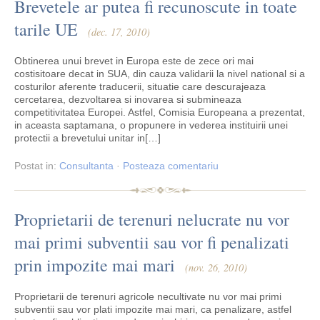
Brevetele ar putea fi recunoscute in toate
tarile UE
(dec. 17, 2010)
Obtinerea unui brevet in Europa este de zece ori mai
costisitoare decat in SUA, din cauza validarii la nivel national si a
costurilor aferente traducerii, situatie care descurajeaza
cercetarea, dezvoltarea si inovarea si submineaza
competitivitatea Europei. Astfel, Comisia Europeana a prezentat,
in aceasta saptamana, o propunere in vederea instituirii unei
protectii a brevetului unitar in[…]
Postat
in:
Consultanta
·
Posteaza comentariu
Proprietarii de terenuri nelucrate nu vor
mai primi subventii sau vor fi penalizati
prin impozite mai mari
(nov. 26, 2010)
Proprietarii de terenuri agricole necultivate nu vor mai primi
subventii sau vor plati impozite mai mari, ca penalizare, astfel