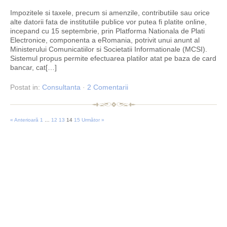
Impozitele si taxele, precum si amenzile, contributiile sau orice
alte datorii fata de institutiile publice vor putea fi platite online,
incepand cu 15 septembrie, prin Platforma Nationala de Plati
Electronice, componenta a eRomania, potrivit unui anunt al
Ministerului Comunicatiilor si Societatii Informationale (MCSI).
Sistemul propus permite efectuarea platilor atat pe baza de card
bancar, cat[…]
Postat
in:
Consultanta
·
2 Comentarii
« Anterioară
1
…
12
13
14
15
Următor »