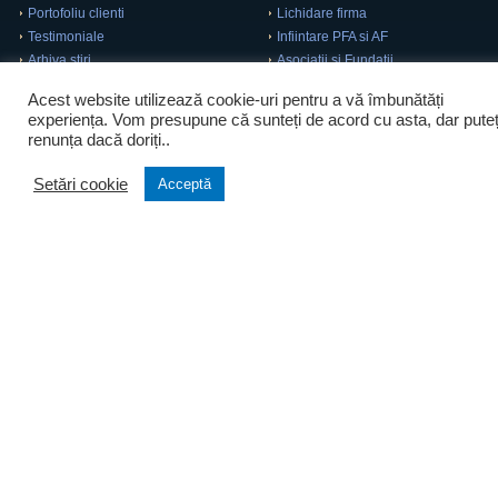
Portofoliu clienti
Lichidare firma
Testimoniale
Infiintare PFA si AF
Arhiva stiri
Asociatii si Fundatii
Acest website utilizează cookie-uri pentru a vă îmbunătăți
experiența. Vom presupune că sunteți de acord cu asta, dar puteț
renunța dacă doriți..
Setări cookie
Acceptă
Contracte
Imobiliare
Contracte la distanta
Analiza imobiliara
Contracte de munca
Contracte imobiliare
Contracte comerciale
Tranzactii speciale
Contracte civile
Consultanta Agricola
Consultanta
Contact