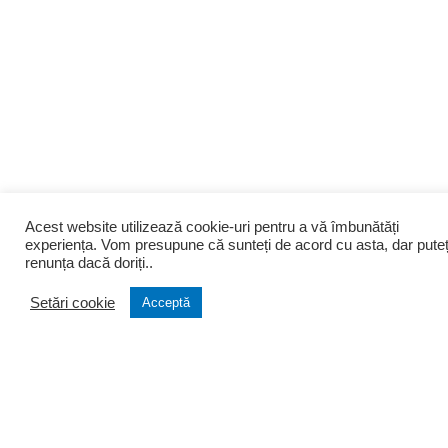
Acest website utilizează cookie-uri pentru a vă îmbunătăți
experiența. Vom presupune că sunteți de acord cu asta, dar puteț
renunța dacă doriți..
Setări cookie
Acceptă
Despre noi
Infiintari
Cine suntem
Infiintare firma
Filozofia firmei
Transformare firma
Portofoliu clienti
Lichidare firma
Testimoniale
Infiintare PFA si AF
Arhiva stiri
Asociatii si Fundatii