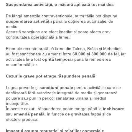
Suspendarea activității, o măsură aplicată tot mai des
Pe lângă amenzile contravenționale, autoritățile pot dispune
suspendarea activității
până la obținerea autorizației de
mediu.
Această sancțiune are efect imediat și poate afecta grav
continuitatea operațională a firmei.
Exemple recente arată că firme din Tulcea, Brăila și Mehedinți
au fost sancționate cu amenzi între
60.000 și 300.000 de lei
, iar
activitatea le-a fost
oprită temporar
până la remedierea
neconformităților.
Cazurile grave pot atrage răspundere penală
Legea prevede și
sancțiuni penale
pentru activitățile care se
desfășoară fără autorizație integrată de mediu și generează
poluare sau pun în pericol sănătatea umană și mediul
înconjurător.
În aceste cazuri, răspunderea poate merge până la
închisoare
sau
amendă penală
, în funcție de gravitatea faptei și de
efectele produse.
Impactul asupra reputației și relațiilor comerciale