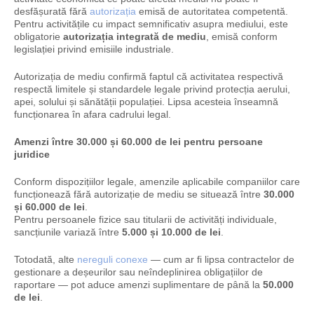
desfășurată fără
autorizația
emisă de autoritatea competentă.
Pentru activitățile cu impact semnificativ asupra mediului, este
obligatorie
autorizația integrată de mediu
, emisă conform
legislației privind emisiile industriale.
Autorizația de mediu confirmă faptul că activitatea respectivă
respectă limitele și standardele legale privind protecția aerului,
apei, solului și sănătății populației. Lipsa acesteia înseamnă
funcționarea în afara cadrului legal.
Amenzi între 30.000 și 60.000 de lei pentru persoane
juridice
Conform dispozițiilor legale, amenzile aplicabile companiilor care
funcționează fără autorizație de mediu se situează între
30.000
și 60.000 de lei
.
Pentru persoanele fizice sau titularii de activități individuale,
sancțiunile variază între
5.000 și 10.000 de lei
.
Totodată, alte
nereguli conexe
— cum ar fi lipsa contractelor de
gestionare a deșeurilor sau neîndeplinirea obligațiilor de
raportare — pot aduce amenzi suplimentare de până la
50.000
de lei
.