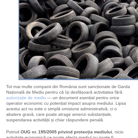
Tot mai multe companii din România sunt sancționate de Garda
Națională de Mediu pentru că își desfășoară activitatea fără
autorizație de
mediu
— un document esențial pentru orice
operator economic cu potențial impact asupra mediului. Lipsa
acestui act nu este o simplă omisiune administrativă, ci o
abatere gravă, care poate atrage amenzi substanțiale,
suspendarea activității și chiar răspundere penală.
Potrivit
OUG nr. 195/2005 privind protecția mediului
, nicio
activitate economică ce poate afecta mediul nu poate fi