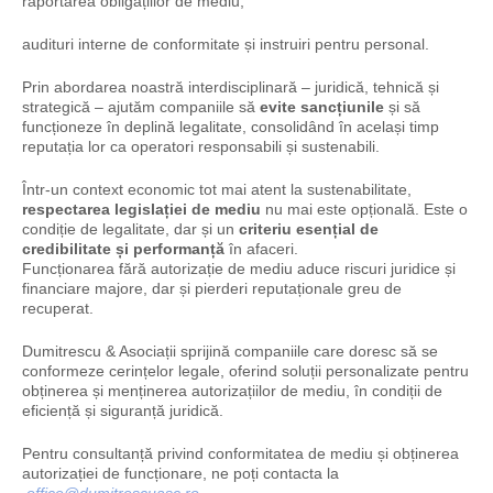
raportarea obligațiilor de mediu;
audituri interne de conformitate și instruiri pentru personal.
Prin abordarea noastră interdisciplinară – juridică, tehnică și
strategică – ajutăm companiile să
evite sancțiunile
și să
funcționeze în deplină legalitate, consolidând în același timp
reputația lor ca operatori responsabili și sustenabili.
Într-un context economic tot mai atent la sustenabilitate,
respectarea legislației de mediu
nu mai este opțională. Este o
condiție de legalitate, dar și un
criteriu esențial de
credibilitate și performanță
în afaceri.
Funcționarea fără autorizație de mediu aduce riscuri juridice și
financiare majore, dar și pierderi reputaționale greu de
recuperat.
Dumitrescu & Asociații sprijină companiile care doresc să se
conformeze cerințelor legale, oferind soluții personalizate pentru
obținerea și menținerea autorizațiilor de mediu, în condiții de
eficiență și siguranță juridică.
Pentru consultanță privind conformitatea de mediu și obținerea
autorizației de funcționare, ne poți contacta la