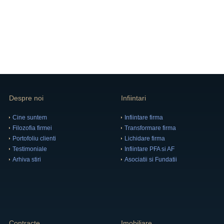
Despre noi
Infiintari
Cine suntem
Infiintare firma
Filozofia firmei
Transformare firma
Portofoliu clienti
Lichidare firma
Testimoniale
Infiintare PFA si AF
Arhiva stiri
Asociatii si Fundatii
Contracte
Imobiliare