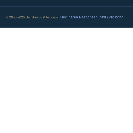
Declinarea Responsabilitatii
Pro bono
© 2005-2026 Dumitrescu & Asociatii |
|