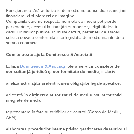
Funcționarea fără autorizație de mediu nu aduce doar sancțiuni
financiare, ci și
pierderi de imagine
.
Companiile care nu respectă normele de mediu pot pierde
parteneriate, accesul la finanțări europene și eligibilitatea în
cadrul licitațiilor publice. În multe cazuri, partenerii de afaceri
solicită dovada conformității cu legislația de mediu înainte de a
semna contracte.
Cum te poate ajuta Dumitrescu & Asociații
Echipa
Dumitrescu &
Asociații
oferă
servicii complete de
consultanță juridică și conformitate de mediu
, inclusiv:
analiza activităților și identificarea obligațiilor legale specifice;
asistență în
obținerea autorizației de mediu
sau autorizației
integrate de mediu;
reprezentare în fața autorităților de control (Garda de Mediu,
APM);
elaborarea procedurilor interne privind gestionarea deșeurilor și