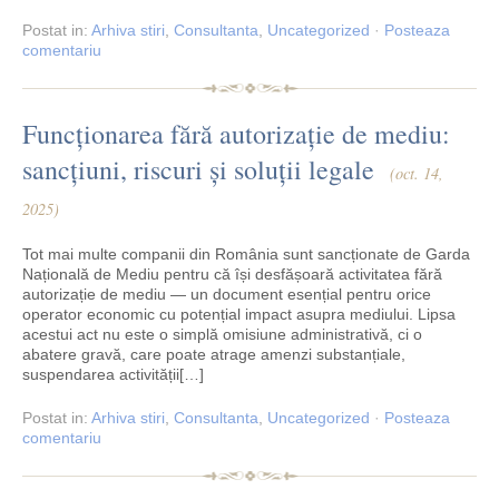
Postat
in:
Arhiva stiri
,
Consultanta
,
Uncategorized
·
Posteaza
comentariu
Funcționarea fără autorizație de mediu:
sancțiuni, riscuri și soluții legale
(oct. 14,
2025)
Tot mai multe companii din România sunt sancționate de Garda
Națională de Mediu pentru că își desfășoară activitatea fără
autorizație de mediu — un document esențial pentru orice
operator economic cu potențial impact asupra mediului. Lipsa
acestui act nu este o simplă omisiune administrativă, ci o
abatere gravă, care poate atrage amenzi substanțiale,
suspendarea activității[…]
Postat
in:
Arhiva stiri
,
Consultanta
,
Uncategorized
·
Posteaza
comentariu