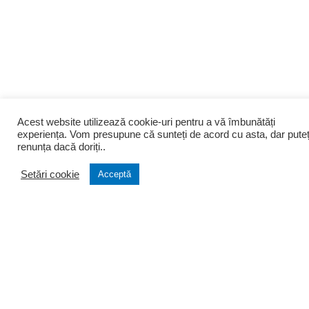
Acest website utilizează cookie-uri pentru a vă îmbunătăți
experiența. Vom presupune că sunteți de acord cu asta, dar puteț
renunța dacă doriți..
Setări cookie
Acceptă
Despre noi
Infiintari
Cine suntem
Infiintare firma
Filozofia firmei
Transformare firma
Portofoliu clienti
Lichidare firma
Testimoniale
Infiintare PFA si AF
Arhiva stiri
Asociatii si Fundatii