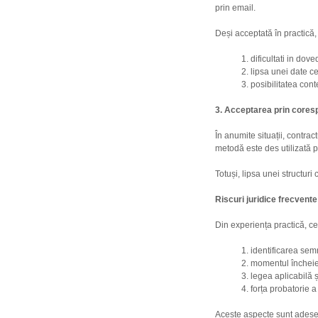
prin email.
Deși acceptată în practică, 
dificultati in dove
lipsa unei date ce
posibilitatea cont
3. Acceptarea prin cores
În anumite situații, contr
metodă este des utilizată 
Totuși, lipsa unei structur
Riscuri juridice frecvente
Din experiența practică, c
identificarea semn
momentul încheieri
legea aplicabilă ș
forța probatorie a
Aceste aspecte sunt adesea 