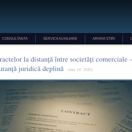
CONSULTANTA
SERVICII AUXILIARE
ARHIVA STIRI
ctelor la distanță între societăți comerciale –
uranță juridică deplină
(mai 14, 2026)