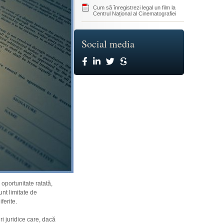
Cum să înregistrezi legal un film la
Centrul Național al Cinematografiei
Social media
 oportunitate ratată,
unt limitate de
ferite.
i juridice care, dacă