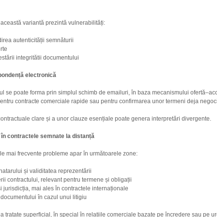
această variantă prezintă vulnerabilități:
direa autenticității semnăturii
rte
estării integritătii documentului
pondență electronică
actul se poate forma prin simplul schimb de emailuri, în baza mecanismului ofertă–ac
pentru contracte comerciale rapide sau pentru confirmarea unor termeni deja negoci
i contractuale clare și a unor clauze esențiale poate genera interpretări divergente.
 în contractele semnate la distanță
ele mai frecvente probleme apar în următoarele zone:
atarului și validitatea reprezentării
i contractului, relevant pentru termene și obligații
i jurisdicția, mai ales în contractele internaționale
 documentului în cazul unui litigiu
tratate superficial, în special în relațiile comerciale bazate pe încredere sau pe ur