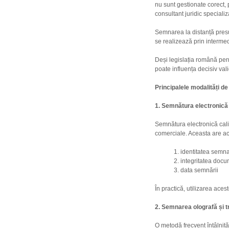
nu sunt gestionate corect, p
consultant juridic speciali
Semnarea la distanță presup
se realizează prin interme
Deși legislația română perm
poate influența decisiv valid
Principalele modalități d
1. Semnătura electronică 
Semnătura electronică cali
comerciale. Aceasta are ac
identitatea semna
integritatea docu
data semnării
În practică, utilizarea ace
2. Semnarea olografă și 
O metodă frecvent întâlnit