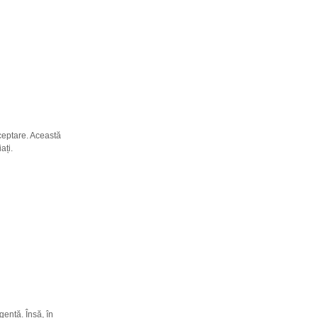
ceptare. Această
ați.
gență. Însă, în