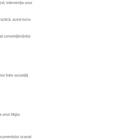
ext, intervenția unui
actică, acest lucru
obat consimțământul
r între societăți
unui litigiu.
documentului scanat