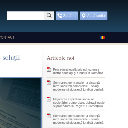
Sună-ne
Arată sediul
CONTACT
 soluții
Articole noi
Procedura legală privind fuziunea
dintre asociații și fundații în România
Semnarea contractelor la distanță
între societăți comerciale – soluții
moderne și siguranță juridică deplină
Majorarea capitalului social al
societăților comerciale: obligații legale
și procedura la Registrul Comerțului
Semnarea contractelor la distanță
între societăți comerciale – soluții
moderne și siguranță juridică deplină