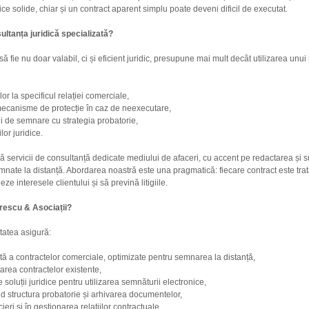
ice solide, chiar și un contract aparent simplu poate deveni dificil de executat.
ultanța juridică specializată?
să fie nu doar valabil, ci și eficient juridic, presupune mai mult decât utilizarea unu
r la specificul relației comerciale,
mecanisme de protecție în caz de neexecutare,
 de semnare cu strategia probatorie,
lor juridice.
ră servicii de consultanță dedicate mediului de afaceri, cu accent pe redactarea și 
mnate la distanță. Abordarea noastră este una pragmatică: fiecare contract este trat
jeze interesele clientului și să prevină litigiile.
rescu & Asociații?
etatea asigură:
ă a contractelor comerciale, optimizate pentru semnarea la distanță,
tarea contractelor existente,
oluții juridice pentru utilizarea semnăturii electronice,
nd structura probatorie și arhivarea documentelor,
ieri și în gestionarea relațiilor contractuale.