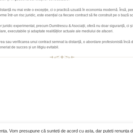
istanță nu mai este o excepție, ci o practică uzuală în economia modernă. Însă, pe
orme într-un risc juridic, este esențial ca fiecare contract să fie construit pe o bază s
 juridic experimentat, precum Dumitrescu & Asociații, oferă nu doar siguranță, ci și
lare, executabile și adaptate realităților actuale ale mediului de afaceri.
a sau verificarea unui contract semnat la distanță, o abordare profesionistă încă di
neriat de succes și un litigiu evitabil.
iența. Vom presupune că sunteți de acord cu asta, dar puteți renunța 