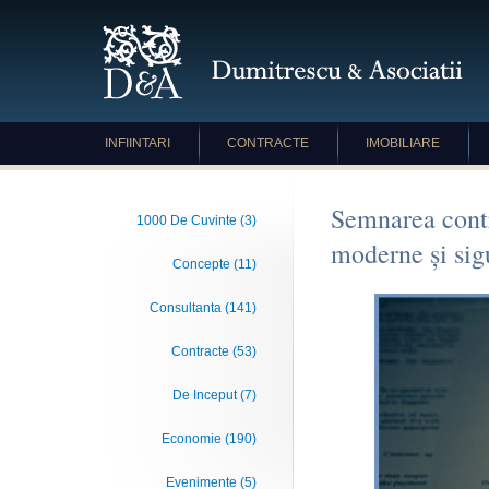
INFIINTARI
CONTRACTE
IMOBILIARE
Semnarea contra
1000 De Cuvinte (3)
moderne și sig
Concepte (11)
Consultanta (141)
Contracte (53)
De Inceput (7)
Economie (190)
Evenimente (5)