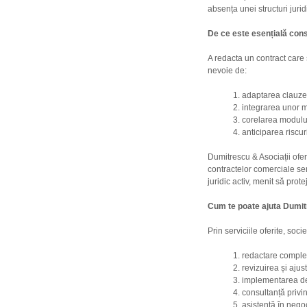
absența unei structuri jurid
De ce este esențială cons
A redacta un contract care 
nevoie de:
adaptarea clauzelo
integrarea unor 
corelarea modului
anticiparea riscuri
Dumitrescu & Asociații ofe
contractelor comerciale se
juridic activ, menit să prote
Cum te poate ajuta Dumit
Prin serviciile oferite, soci
redactare complet
revizuirea și ajus
implementarea de s
consultanță privi
asistență în negoc