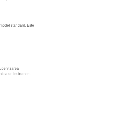
i model standard. Este
supervizarea
at ca un instrument