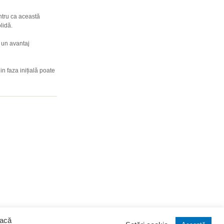
ntru ca această
olidă.
 un avantaj
n faza inițială poate
dacă