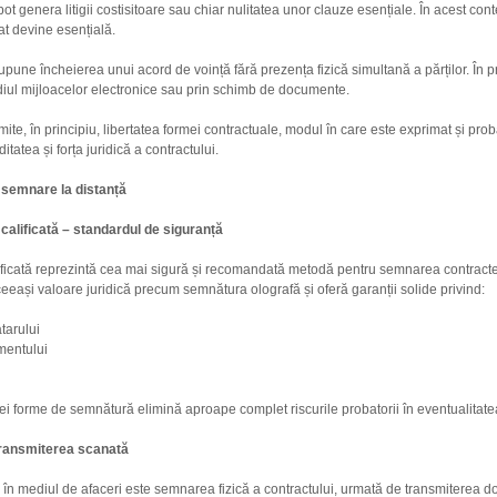
ot genera litigii costisitoare sau chiar nulitatea unor clauze esențiale. În acest cont
zat devine esențială.
une încheierea unui acord de voință fără prezența fizică simultană a părților. În pr
diul mijloacelor electronice sau prin schimb de documente.
ite, în principiu, libertatea formei contractuale, modul în care este exprimat și pr
itatea și forța juridică a contractului.
e semnare la distanță
calificată – standardul de siguranță
ficată reprezintă cea mai sigură și recomandată metodă pentru semnarea contractelo
eeași valoare juridică precum semnătura olografă și oferă garanții solide privind:
tarului
mentului
stei forme de semnătură elimină aproape complet riscurile probatorii în eventualitatea 
transmiterea scanată
ă în mediul de afaceri este semnarea fizică a contractului, urmată de transmiterea 