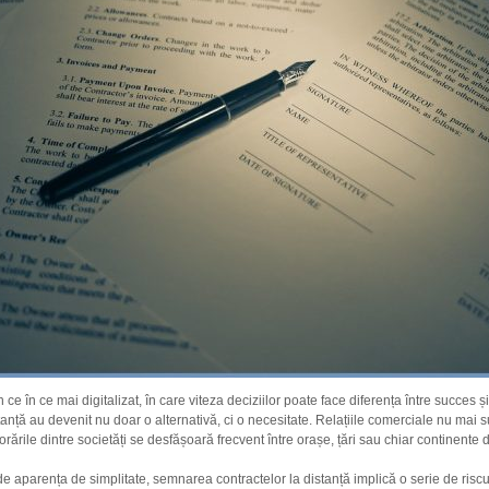
 ce în ce mai digitalizat, în care viteza deciziilor poate face diferența între succes și
anță au devenit nu doar o alternativă, ci o necesitate. Relațiile comerciale nu mai s
borările dintre societăți se desfășoară frecvent între orașe, țări sau chiar continente di
e aparența de simplitate, semnarea contractelor la distanță implică o serie de riscur