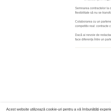
Semnarea contractelor la d
flexibilitate să nu se transf
Colaborarea cu un partener
competitiv real: contracte c
Dacă ai nevoie de redactare
face diferența între un parte
Acest website utilizează cookie-uri pentru a vă îmbunătăți exper