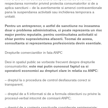
respectarea normelor privind protectia consumatorilor si de a
aplica sanctiuni – de la avertismente si amenzi contraventionale
pana la suspendarea activitatii sau inchiderea temporara a
unitatii.
Pentru un antreprenor, o astfel de sanctiune nu inseamna
doar o problema administrativa, ci poate reprezenta un risc
major pentru reputatie, pentru continuitatea activitatii si
chiar pentru supravietuirea afacerii. Tocmai de aceea,
consultanta si reprezentarea profesionista devin esentiale.
Drepturile comerciantilor in fata ANPC
Desi in spatiul public se vorbeste frecvent despre drepturile
consumatorilor,
este mai putin cunoscut faptul ca si
operatorii economici au drepturi clare in relatia cu ANPC:
– dreptul la o procedura de control desfasurata corect si
transparent;
– dreptul de a fi informati si de a formula obiectiuni cu privire la
procesul-verbal intocmit de comisarii ANPC;
– dreptul de a contesta sanctiunile considerate neintemeiate;