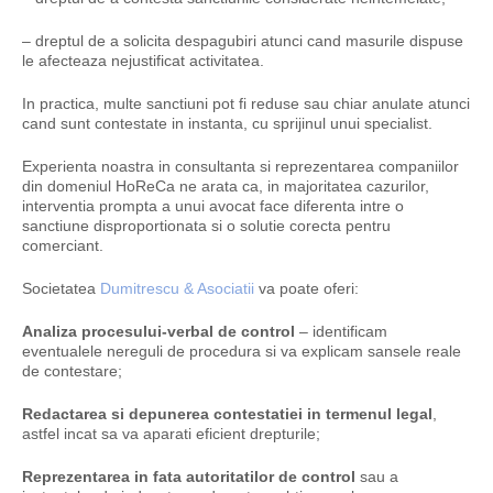
– dreptul de a solicita despagubiri atunci cand masurile dispuse
le afecteaza nejustificat activitatea.
In practica, multe sanctiuni pot fi reduse sau chiar anulate atunci
cand sunt contestate in instanta, cu sprijinul unui specialist.
Experienta noastra in consultanta si reprezentarea companiilor
din domeniul HoReCa ne arata ca, in majoritatea cazurilor,
interventia prompta a unui avocat face diferenta intre o
sanctiune disproportionata si o solutie corecta pentru
comerciant.
Societatea
Dumitrescu & Asociatii
va poate oferi:
Analiza procesului-verbal de control
– identificam
eventualele nereguli de procedura si va explicam sansele reale
de contestare;
Redactarea si depunerea contestatiei in termenul legal
,
astfel incat sa va aparati eficient drepturile;
Reprezentarea in fata autoritatilor de control
sau a