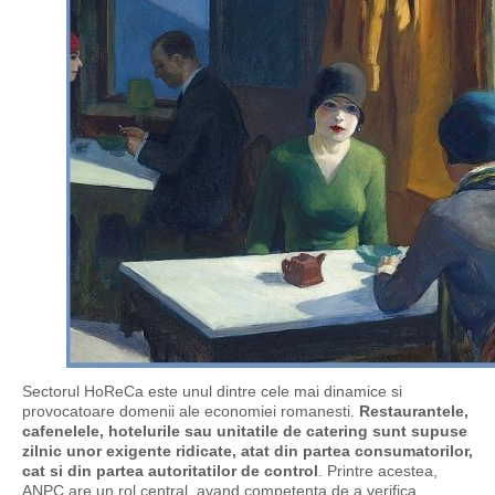
Sectorul HoReCa este unul dintre cele mai dinamice si
provocatoare domenii ale economiei romanesti.
Restaurantele,
cafenelele, hotelurile sau unitatile de catering sunt supuse
zilnic unor exigente ridicate, atat din partea consumatorilor,
cat si din partea autoritatilor de control
. Printre acestea,
ANPC are un rol central, avand competenta de a verifica