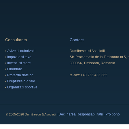
Consultanta
Contact
Avize si autorizatii
Dumitrescu si Asociatii
Impozite si taxe
Str. Proclamația de la Timisoara nr.5
Inventii si marci
300054, Timișoara, Romania
Finantare
Protectia datelor
tel/fax: +40 256 436 365
Drepturile digitale
Organizatii sportive
Declinarea Responsabilitatii
Pro bono
© 2005-2026 Dumitrescu & Asociatii |
|