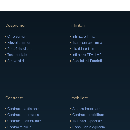
Despre noi
Infiintari
Cine suntem
Infiintare firma
Filozofia firmei
Transformare firma
Portofoliu clienti
Lichidare firma
Testimoniale
Infiintare PFA si AF
Arhiva stiri
Asociatii si Fundatii
Contracte
Imobiliare
Contracte la distanta
Analiza imobiliara
Contracte de munca
Contracte imobiliare
Contracte comerciale
Tranzactii speciale
Contracte civile
Consultanta Agricola