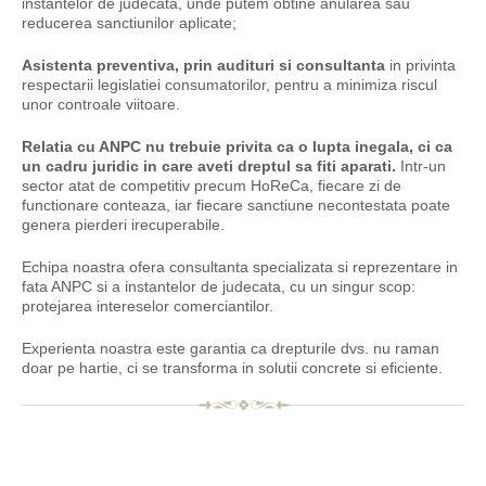
instantelor de judecata, unde putem obtine anularea sau
reducerea sanctiunilor aplicate;
Asistenta preventiva, prin audituri si consultanta
in privinta
respectarii legislatiei consumatorilor, pentru a minimiza riscul
unor controale viitoare.
Relatia cu ANPC nu trebuie privita ca o lupta inegala, ci ca
un cadru juridic in care aveti dreptul sa fiti aparati.
Intr-un
sector atat de competitiv precum HoReCa, fiecare zi de
functionare conteaza, iar fiecare sanctiune necontestata poate
genera pierderi irecuperabile.
Echipa noastra ofera consultanta specializata si reprezentare in
fata ANPC si a instantelor de judecata, cu un singur scop:
protejarea intereselor comerciantilor.
Experienta noastra este garantia ca drepturile dvs. nu raman
doar pe hartie, ci se transforma in solutii concrete si eficiente.