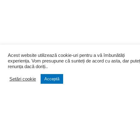
Acest website utilizează cookie-uri pentru a vă îmbunătăți
experiența. Vom presupune că sunteți de acord cu asta, dar puteț
renunța dacă doriți..
Setări cookie
Acceptă
Despre noi
Infiintari
Cine suntem
Infiintare firma
Filozofia firmei
Transformare firma
Portofoliu clienti
Lichidare firma
Testimoniale
Infiintare PFA si AF
Arhiva stiri
Asociatii si Fundatii