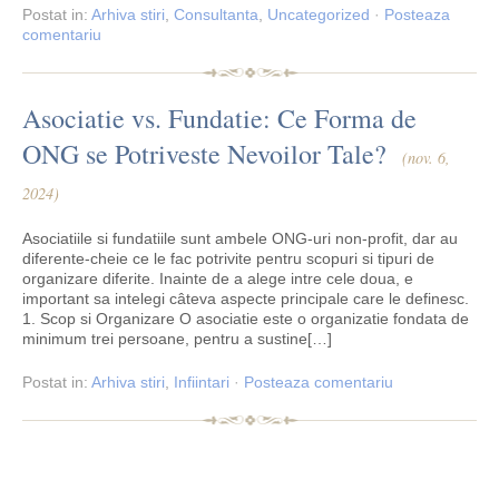
Postat
in:
Arhiva stiri
,
Consultanta
,
Uncategorized
·
Posteaza
comentariu
Asociatie vs. Fundatie: Ce Forma de
ONG se Potriveste Nevoilor Tale?
(nov. 6,
2024)
Asociatiile si fundatiile sunt ambele ONG-uri non-profit, dar au
diferente-cheie ce le fac potrivite pentru scopuri si tipuri de
organizare diferite. Inainte de a alege intre cele doua, e
important sa intelegi câteva aspecte principale care le definesc.
1. Scop si Organizare O asociatie este o organizatie fondata de
minimum trei persoane, pentru a sustine[…]
Postat
in:
Arhiva stiri
,
Infiintari
·
Posteaza comentariu