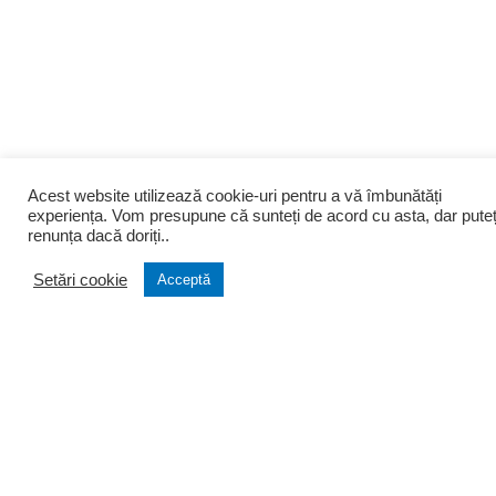
Acest website utilizează cookie-uri pentru a vă îmbunătăți
experiența. Vom presupune că sunteți de acord cu asta, dar puteț
renunța dacă doriți..
Setări cookie
Acceptă
Despre noi
Infiintari
Cine suntem
Infiintare firma
Filozofia firmei
Transformare firma
Portofoliu clienti
Lichidare firma
Testimoniale
Infiintare PFA si AF
Arhiva stiri
Asociatii si Fundatii