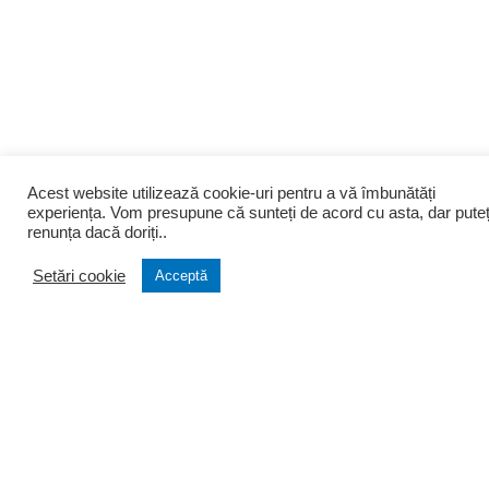
Acest website utilizează cookie-uri pentru a vă îmbunătăți
experiența. Vom presupune că sunteți de acord cu asta, dar puteț
renunța dacă doriți..
Setări cookie
Acceptă
Despre noi
Infiintari
Cine suntem
Infiintare firma
Filozofia firmei
Transformare firma
Portofoliu clienti
Lichidare firma
Testimoniale
Infiintare PFA si AF
Arhiva stiri
Asociatii si Fundatii