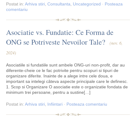
Postat
in:
Arhiva stiri
,
Consultanta
,
Uncategorized
·
Posteaza
comentariu
Asociatie vs. Fundatie: Ce Forma de
ONG se Potriveste Nevoilor Tale?
(nov. 6,
2024)
Asociatiile si fundatiile sunt ambele ONG-uri non-profit, dar au
diferente-cheie ce le fac potrivite pentru scopuri si tipuri de
organizare diferite. Inainte de a alege intre cele doua, e
important sa intelegi câteva aspecte principale care le definesc.
1. Scop si Organizare O asociatie este o organizatie fondata de
minimum trei persoane, pentru a sustine[…]
Postat
in:
Arhiva stiri
,
Infiintari
·
Posteaza comentariu