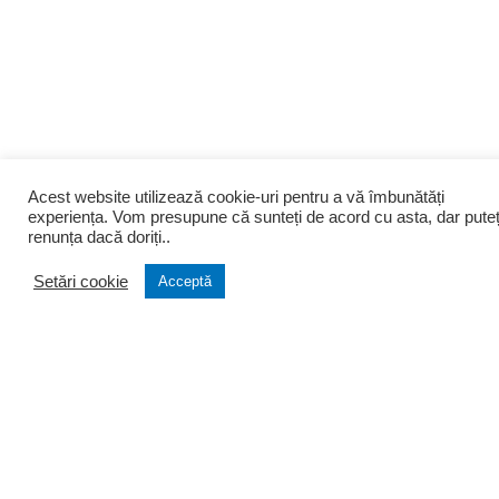
Acest website utilizează cookie-uri pentru a vă îmbunătăți
experiența. Vom presupune că sunteți de acord cu asta, dar puteț
renunța dacă doriți..
Setări cookie
Acceptă
Despre noi
Infiintari
Cine suntem
Infiintare firma
Filozofia firmei
Transformare firma
Portofoliu clienti
Lichidare firma
Testimoniale
Infiintare PFA si AF
Arhiva stiri
Asociatii si Fundatii