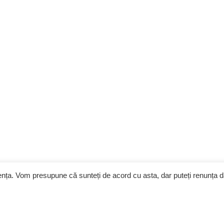
iența. Vom presupune că sunteți de acord cu asta, dar puteți renunța 
Contracte
Imobiliare
Con