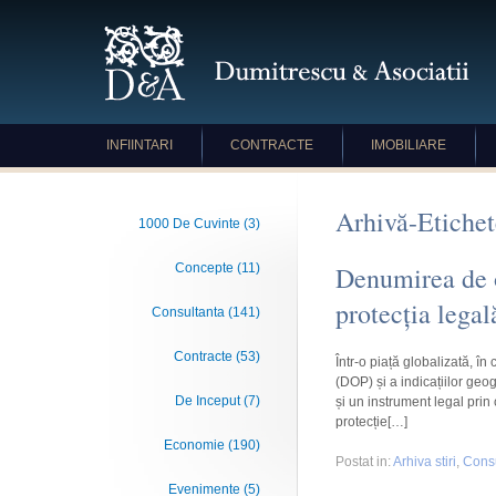
INFIINTARI
CONTRACTE
IMOBILIARE
Arhivă-Etichet
1000 De Cuvinte (3)
Concepte (11)
Denumirea de o
protecția legal
Consultanta (141)
Contracte (53)
Într-o piață globalizată, în
(DOP) și a indicațiilor geo
De Inceput (7)
și un instrument legal prin
protecție[…]
Economie (190)
Postat
in:
Arhiva stiri
,
Consu
Evenimente (5)