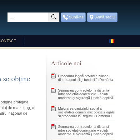
Sună-ne
Arată sediul
CONTACT
Articole noi
 se obține
Procedura legală privind fuziunea
dintre asociații și fundații în România
Semnarea contractelor la distanță
între societăți comerciale – soluții
moderne și siguranță juridică deplină
 origine protejate
antaj de marketing, ci
Majorarea capitalului social al
societăților comerciale: obligații legale
adrul național de
și procedura la Registrul Comerțului
Semnarea contractelor la distanță
între societăți comerciale – soluții
moderne și siguranță juridică deplină