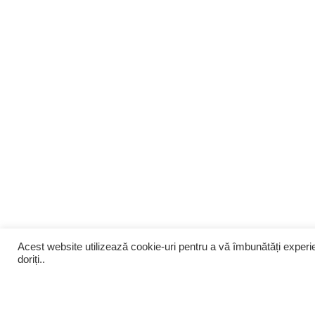
Acest website utilizează cookie-uri pentru a vă îmbunătăți exper
doriți..
Despre noi
Infiintari