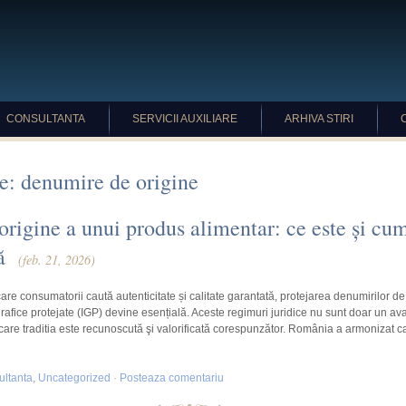
CONSULTANTA
SERVICII AUXILIARE
ARHIVA STIRI
e: denumire de origine
rigine a unui produs alimentar: ce este și cum
ă
(feb. 21, 2026)
 care consumatorii caută autenticitate și calitate garantată, protejarea denumirilor de
grafice protejate (IGP) devine esențială. Aceste regimuri juridice nu sunt doar un av
 care traditia este recunoscută şi valorificată corespunzător. România a armonizat c
ltanta
,
Uncategorized
·
Posteaza comentariu