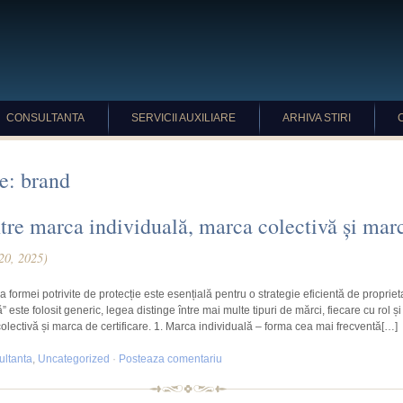
CONSULTANTA
SERVICII AUXILIARE
ARHIVA STIRI
e: brand
ntre marca individuală, marca colectivă și mar
 20, 2025)
a formei potrivite de protecție este esențială pentru o strategie eficientă de propriet
 este folosit generic, legea distinge între mai multe tipuri de mărci, fiecare cu rol și r
olectivă și marca de certificare. 1. Marca individuală – forma cea mai frecventă[…]
ltanta
,
Uncategorized
·
Posteaza comentariu