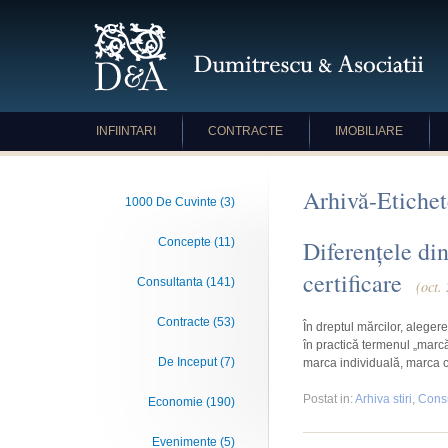
INFIINTARI
CONTRACTE
IMOBILIARE
Arhivă-Etichet
1000 De Cuvinte (3)
Concepte (11)
Diferențele di
certificare
Consultanta (141)
(oct.
Contracte (53)
În dreptul mărcilor, alegere
în practică termenul „marcă”
De Inceput (7)
marca individuală, marca c
Postat
in:
Arhiva stiri
,
Consu
Economie (190)
Evenimente (5)