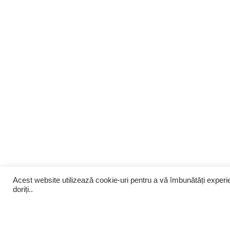
Acest website utilizează cookie-uri pentru a vă îmbunătăți exper
doriți..
Despre noi
Infiintari