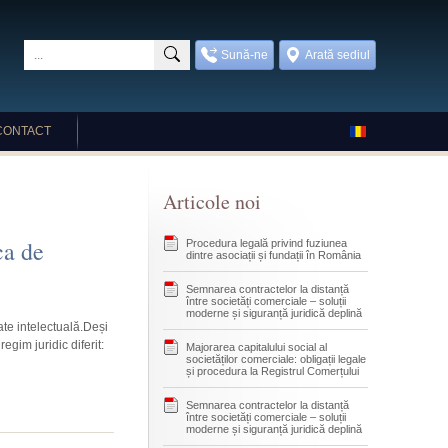
Sună-ne
Arată sediul
CONTACT
Articole noi
ca de
Procedura legală privind fuziunea
dintre asociații și fundații în România
Semnarea contractelor la distanță
între societăți comerciale – soluții
moderne și siguranță juridică deplină
ate intelectuală.Deși
egim juridic diferit:
Majorarea capitalului social al
societăților comerciale: obligații legale
și procedura la Registrul Comerțului
Semnarea contractelor la distanță
între societăți comerciale – soluții
moderne și siguranță juridică deplină