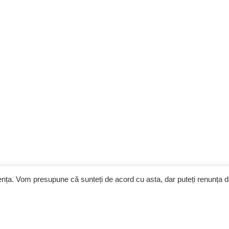
iența. Vom presupune că sunteți de acord cu asta, dar puteți renunța 
Contracte
Imobiliare
Con