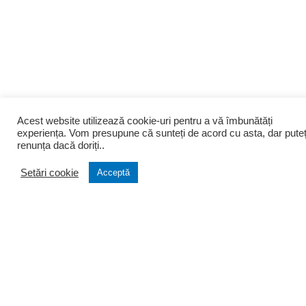
Acest website utilizează cookie-uri pentru a vă îmbunătăți
experiența. Vom presupune că sunteți de acord cu asta, dar puteț
renunța dacă doriți..
Setări cookie
Acceptă
Despre noi
Infiintari
Cine suntem
Infiintare firma
Filozofia firmei
Transformare firma
Portofoliu clienti
Lichidare firma
Testimoniale
Infiintare PFA si AF
Arhiva stiri
Asociatii si Fundatii