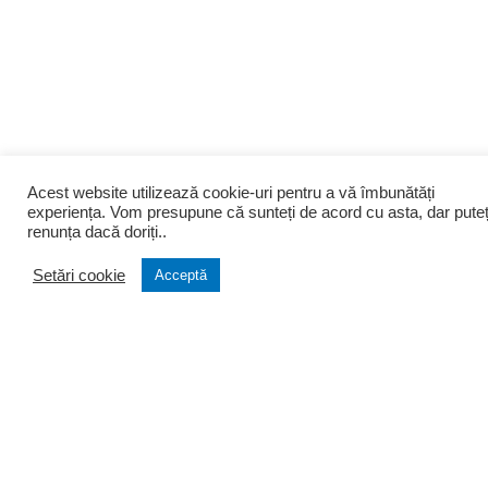
Acest website utilizează cookie-uri pentru a vă îmbunătăți
experiența. Vom presupune că sunteți de acord cu asta, dar puteț
renunța dacă doriți..
Setări cookie
Acceptă
Despre noi
Infiintari
Cine suntem
Infiintare firma
Filozofia firmei
Transformare firma
Portofoliu clienti
Lichidare firma
Testimoniale
Infiintare PFA si AF
Arhiva stiri
Asociatii si Fundatii