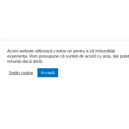
Acest website utilizează cookie-uri pentru a vă îmbunătăți
experiența. Vom presupune că sunteți de acord cu asta, dar puteț
renunța dacă doriți..
Setări cookie
Acceptă
Despre noi
Infiintari
Cine suntem
Infiintare firma
Filozofia firmei
Transformare firma
Portofoliu clienti
Lichidare firma
Testimoniale
Infiintare PFA si AF
Arhiva stiri
Asociatii si Fundatii