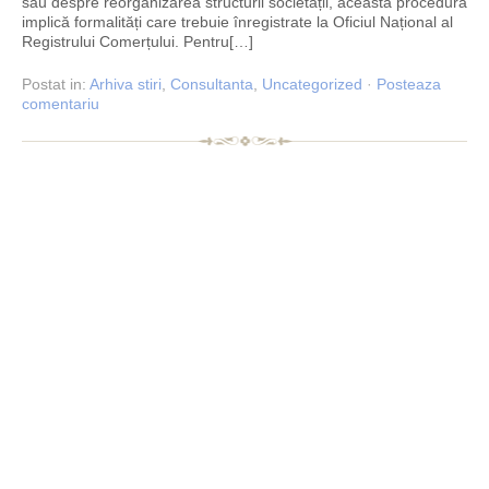
sau despre reorganizarea structurii societății, această procedură
implică formalități care trebuie înregistrate la Oficiul Național al
Registrului Comerțului. Pentru[…]
Postat
in:
Arhiva stiri
,
Consultanta
,
Uncategorized
·
Posteaza
comentariu